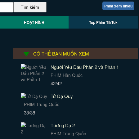
Phim xem nhiều
HOẠT HÌNH
Top Phim TikTok
CÓ THỂ BẠN MUỐN XEM
Người Yêu Dấu Phần 2 và Phần 1
PHIM Hàn Quốc
42/42
Tử Dạ Quy
PHIM Trung Quốc
38/38
Tương Dạ 2
PHIM Trung Quốc