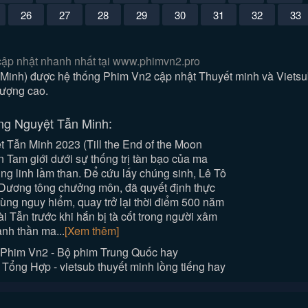
26
27
28
29
30
31
32
33
cập nhật nhanh nhất tại www.phimvn2.pro
Minh) được hệ thống Phim Vn2 cập nhật Thuyết minh và Vietsu
lượng cao.
ng Nguyệt Tẫn Minh:
 Tẫn Minh 2023 (Till the End of the Moon
 Tam giới dưới sự thống trị tàn bạo của ma
g linh lầm than. Để cứu lấy chúng sinh, Lê Tô
 Dương tông chưởng môn, đã quyết định thực
ùng nguy hiểm, quay trở lại thời điểm 500 năm
 Tẫn trước khi hắn bị tà cốt trong người xâm
ành thần ma...
[Xem thêm]
Phim Vn2 - Bộ phim Trung Quốc hay
ổng Hợp - vietsub thuyết minh lồng tiếng hay