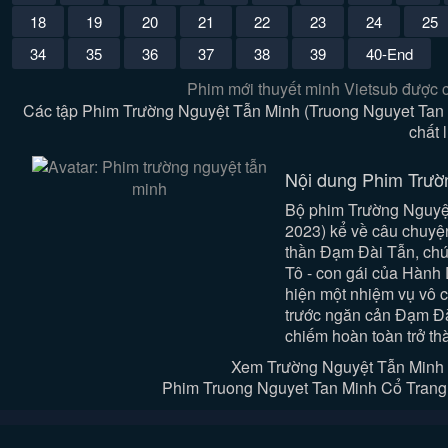
18
19
20
21
22
23
24
25
34
35
36
37
38
39
40-End
Phim mới thuyết minh Vietsub được 
Các tập Phim Trường Nguyệt Tẫn Minh (Truong Nguyet Tan 
chất 
Nội dung Phim Trườ
Bộ phim Trường Nguyệt
2023) kể về câu chuyện
thần Đạm Đài Tẫn, chún
Tô - con gái của Hành
hiện một nhiệm vụ vô c
trước ngăn cản Đạm Đài
chiếm hoàn toàn trở th
Xem Trường Nguyệt Tẫn Minh 
Phim Truong Nguyet Tan Minh Cổ Trang T