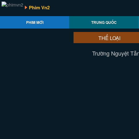
Phim Vn2
PHIM MỚI
TRUNG QUỐC
THỂ LOẠI
Trường Nguyệt Tẫn