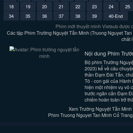
18
19
20
21
22
23
24
25
34
35
36
37
38
39
40-End
Phim mới thuyết minh Vietsub được 
Các tập Phim Trường Nguyệt Tẫn Minh (Truong Nguyet Tan 
chất 
Nội dung Phim Trườ
Bộ phim Trường Nguyệt
2023) kể về câu chuyện
thần Đạm Đài Tẫn, chún
Tô - con gái của Hành
hiện một nhiệm vụ vô c
trước ngăn cản Đạm Đài
chiếm hoàn toàn trở th
Xem Trường Nguyệt Tẫn Minh 
Phim Truong Nguyet Tan Minh Cổ Trang T