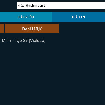
HÀN QUỐC
THÁI LAN
DANH MỤC
 Minh - Tập 29 [Vietsub]