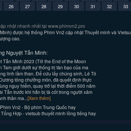
26
27
28
29
30
31
32
33
cập nhật nhanh nhất tại www.phimvn2.pro
Minh) được hệ thống Phim Vn2 cập nhật Thuyết minh và Vietsu
lượng cao.
ng Nguyệt Tẫn Minh:
 Tẫn Minh 2023 (Till the End of the Moon
 Tam giới dưới sự thống trị tàn bạo của ma
g linh lầm than. Để cứu lấy chúng sinh, Lê Tô
 Dương tông chưởng môn, đã quyết định thực
ùng nguy hiểm, quay trở lại thời điểm 500 năm
 Tẫn trước khi hắn bị tà cốt trong người xâm
ành thần ma...
[Xem thêm]
Phim Vn2 - Bộ phim Trung Quốc hay
ổng Hợp - vietsub thuyết minh lồng tiếng hay