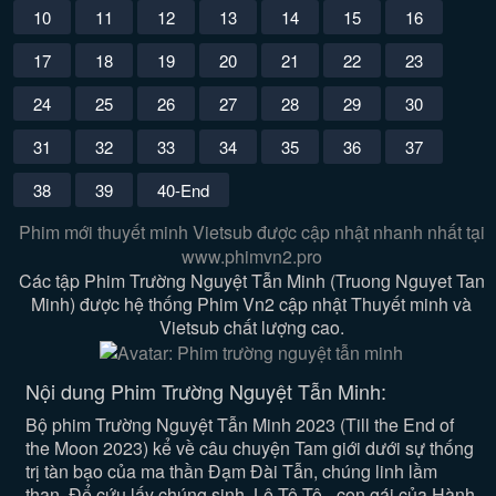
10
11
12
13
14
15
16
17
18
19
20
21
22
23
24
25
26
27
28
29
30
31
32
33
34
35
36
37
38
39
40-End
Phim mới thuyết minh Vietsub được cập nhật nhanh nhất tại
www.phimvn2.pro
Các tập Phim Trường Nguyệt Tẫn Minh (Truong Nguyet Tan
Minh) được hệ thống Phim Vn2 cập nhật Thuyết minh và
Vietsub chất lượng cao.
Nội dung Phim Trường Nguyệt Tẫn Minh:
Bộ phim Trường Nguyệt Tẫn Minh 2023 (Till the End of
the Moon 2023) kể về câu chuyện Tam giới dưới sự thống
trị tàn bạo của ma thần Đạm Đài Tẫn, chúng linh lầm
than. Để cứu lấy chúng sinh, Lê Tô Tô - con gái của Hành