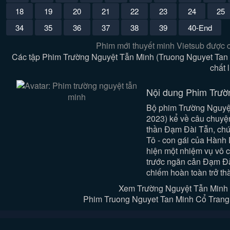
18
19
20
21
22
23
24
25
34
35
36
37
38
39
40-End
Phim mới thuyết minh Vietsub được 
Các tập Phim Trường Nguyệt Tẫn Minh (Truong Nguyet Tan 
chất 
Nội dung Phim Trườ
Bộ phim Trường Nguyệt
2023) kể về câu chuyện
thần Đạm Đài Tẫn, chún
Tô - con gái của Hành
hiện một nhiệm vụ vô c
trước ngăn cản Đạm Đài
chiếm hoàn toàn trở th
Xem Trường Nguyệt Tẫn Minh 
Phim Truong Nguyet Tan Minh Cổ Trang T