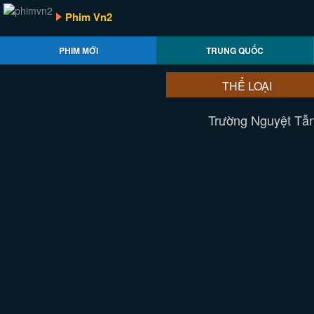
Phim Vn2
PHIM MỚI
TRUNG QUỐC
THỂ LOẠI
Trường Nguyệt Tẫn