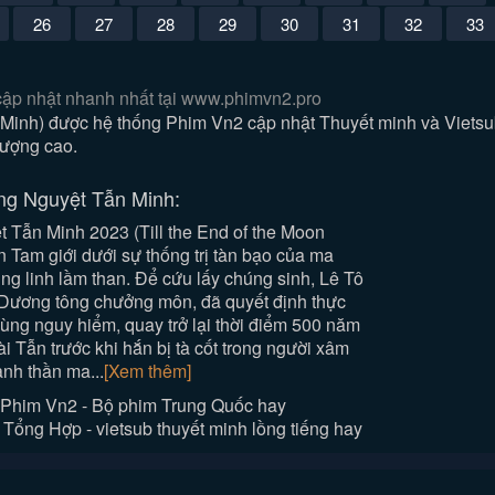
26
27
28
29
30
31
32
33
cập nhật nhanh nhất tại www.phimvn2.pro
Minh) được hệ thống Phim Vn2 cập nhật Thuyết minh và Vietsu
lượng cao.
ng Nguyệt Tẫn Minh:
 Tẫn Minh 2023 (Till the End of the Moon
 Tam giới dưới sự thống trị tàn bạo của ma
g linh lầm than. Để cứu lấy chúng sinh, Lê Tô
 Dương tông chưởng môn, đã quyết định thực
ùng nguy hiểm, quay trở lại thời điểm 500 năm
 Tẫn trước khi hắn bị tà cốt trong người xâm
ành thần ma...
[Xem thêm]
Phim Vn2 - Bộ phim Trung Quốc hay
ổng Hợp - vietsub thuyết minh lồng tiếng hay