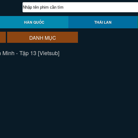
HÀN QUỐC
THÁI LAN
DANH MỤC
 Minh - Tập 13 [Vietsub]