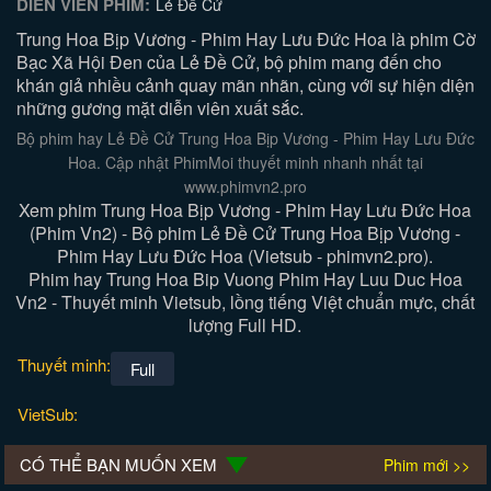
DIỄN VIÊN PHIM:
Lẻ Đề Cử
Trung Hoa Bịp Vương - Phim Hay Lưu Đức Hoa là phim Cờ
Bạc Xã Hội Đen của Lẻ Đề Cử, bộ phim mang đến cho
khán giả nhiều cảnh quay mãn nhãn, cùng với sự hiện diện
những gương mặt diễn viên xuất sắc.
Bộ phim hay Lẻ Đề Cử Trung Hoa Bịp Vương - Phim Hay Lưu Đức
Hoa. Cập nhật PhimMoi thuyết minh nhanh nhất tại
www.phimvn2.pro
Xem phim Trung Hoa Bịp Vương - Phim Hay Lưu Đức Hoa
(Phim Vn2) - Bộ phim Lẻ Đề Cử Trung Hoa Bịp Vương -
Phim Hay Lưu Đức Hoa (Vietsub - phimvn2.pro).
Phim hay Trung Hoa Bip Vuong Phim Hay Luu Duc Hoa
Vn2 - Thuyết minh Vietsub, lồng tiếng Việt chuẩn mực, chất
lượng Full HD.
Thuyết minh:
Full
VietSub:
CÓ THỂ BẠN MUỐN XEM
Phim mới >>